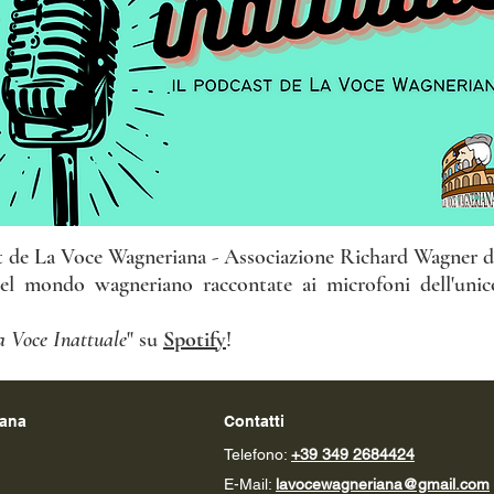
st de La Voce Wagneriana - Associazione Richard Wagner d
el mondo wagneriano raccontate ai microfoni dell'unico
a Voce Inattuale
" su
Spotify
!
iana
Contatti
Telefono:
+39 349 2684424‬
E-Mail:
lavocewagneriana@gmail.com